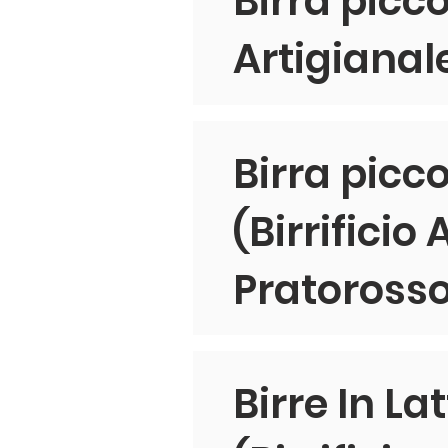
Birra picco
Artigianal
Birra picc
(Birrificio
Pratoross
Birre In La