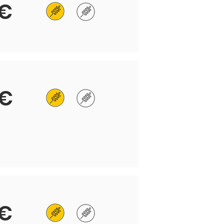
 €
 €
 €