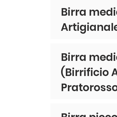
Birra media
Artigianal
Birra med
(Birrificio
Pratoross