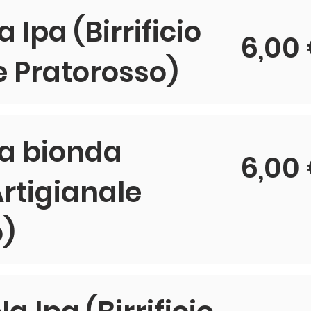
 Ipa (Birrificio
6,00
e Pratorosso)
ia bionda
6,00
 Artigianale
o)