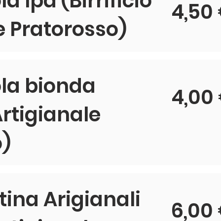
la Ipa (Birrificio
4,50
e Pratorosso)
ola bionda
4,00
 Artigianale
o)
ttina Arigianali
6,00