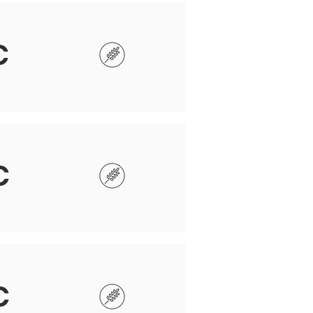
€
€
€