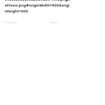
attosio.png#originWidth=500&origi
nHeight=500
Previous
Next