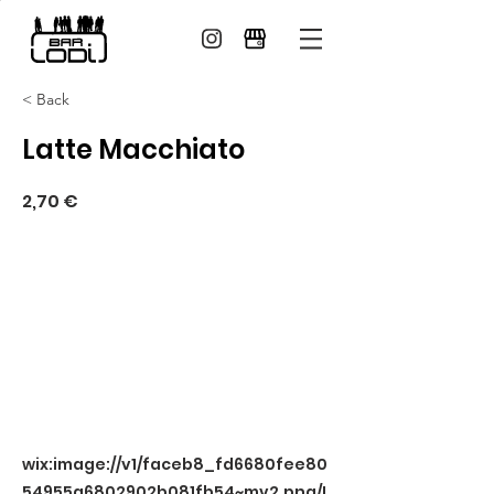
< Back
Latte Macchiato
2,70 €
wix:image://v1/faceb8_fd6680fee80
54955a6802902b081fb54~mv2.png/L